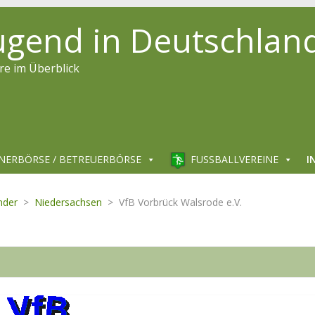
jugend in Deutschlan
re im Überblick
NERBÖRSE / BETREUERBÖRSE
FUSSBALLVEREINE
I
nder
>
Niedersachsen
>
VfB Vorbrück Walsrode e.V.