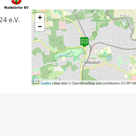
+
24 e.V.
−
1 km
Leaflet
| Map data © OpenStreetMap and contributors CC-BY-S